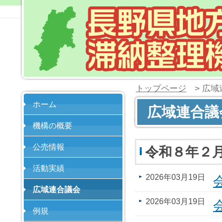
トップページ
> 広域
ホーム
広域連合議
機構の概要
公売情報
令和８年２
活動実績
2026年03月19日
広域連合議会
2026年03月19日
例規