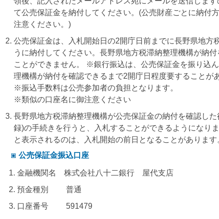
領後、記入されたメールアドレス宛にメールを送信します
て公売保証金を納付してください。(公売財産ごとに納付
注意ください。)
公売保証金は、入札開始日の2開庁日前までに長野県地方
うに納付してください。長野県地方税滞納整理機構が納付
ことができません。 ※銀行振込は、公売保証金を振り込
理機構が納付を確認できるまで2開庁日程度要することが
※振込手数料は公売参加者の負担となります。
※類似の口座名に御注意ください
長野県地方税滞納整理機構が公売保証金の納付を確認した
録)の手続きを行うと、入札することができるようになり
と表示されるのは、入札開始の前日となることがあります
公売保証金振込口座
金融機関名 株式会社八十二銀行 屋代支店
預金種別 普通
口座番号 591479