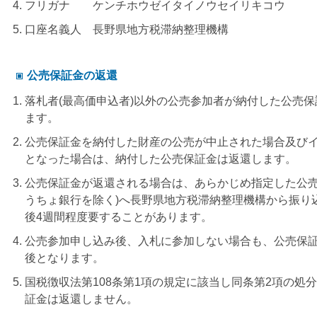
フリガナ ケンチホウゼイタイノウセイリキコウ
口座名義人 長野県地方税滞納整理機構
公売保証金の返還
落札者(最高価申込者)以外の公売参加者が納付した公売
ます。
公売保証金を納付した財産の公売が中止された場合及び
となった場合は、納付した公売保証金は返還します。
公売保証金が返還される場合は、あらかじめ指定した公売
うちょ銀行を除く)へ長野県地方税滞納整理機構から振り
後4週間程度要することがあります。
公売参加申し込み後、入札に参加しない場合も、公売保
後となります。
国税徴収法第108条第1項の規定に該当し同条第2項の処
証金は返還しません。