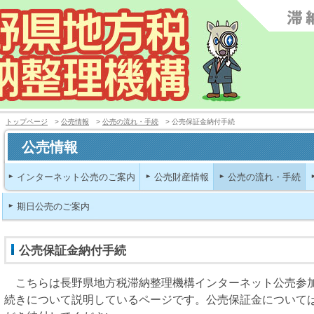
トップページ
>
公売情報
>
公売の流れ・手続
> 公売保証金納付手続
公売情報
インターネット公売のご案内
公売財産情報
公売の流れ・手続
期日公売のご案内
公売保証金納付手続
こちらは長野県地方税滞納整理機構インターネット公売参
続きについて説明しているページです。公売保証金について