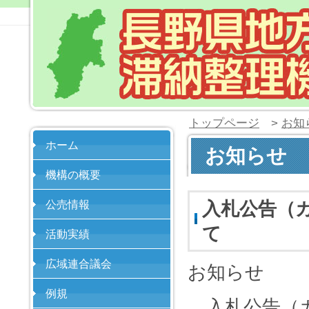
トップページ
>
お知
ホーム
お知らせ
機構の概要
入札公告（
公売情報
て
活動実績
広域連合議会
お知らせ
例規
入札公告（カ