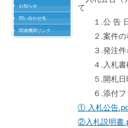
お知らせ
て
問い合わせ先
１
.
公 告
関連機関リンク
２
.
案件の
３
.
発注件
４
.
入札書
５
.
開札日
６
.
添付フ
① 入札公告.pd
②入札説明書.p