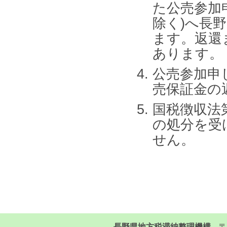
た公売参加
除く)へ長
ます。返還
あります。
公売参加申
売保証金の
国税徴収法
の処分を受
せん。
長野県地方税滞納整理機構
〒3