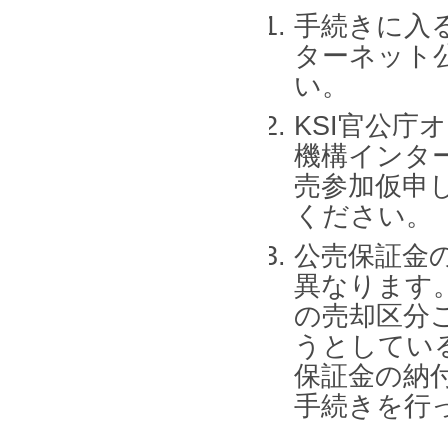
手続きに入
ターネット
い。
KSI官公
機構インタ
売参加仮申
ください。
公売保証金
異なります
の売却区分
うとしてい
保証金の納
手続きを行