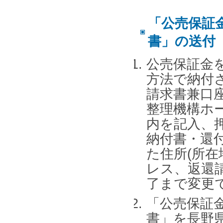
「公売保証
書」の送付
公売保証金
方法で納付
請求書兼口
整理機構ホ
内を記入、
納付書・還
た住所(所在
レス、返還
了まで変更
「公売保証
書」を長野