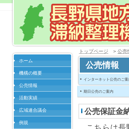
トップページ
>
公売
ホーム
公売情報
機構の概要
インターネット公売のご案
公売情報
期日公売のご案内
活動実績
公売保証金
広域連合議会
例規
こちらは長野