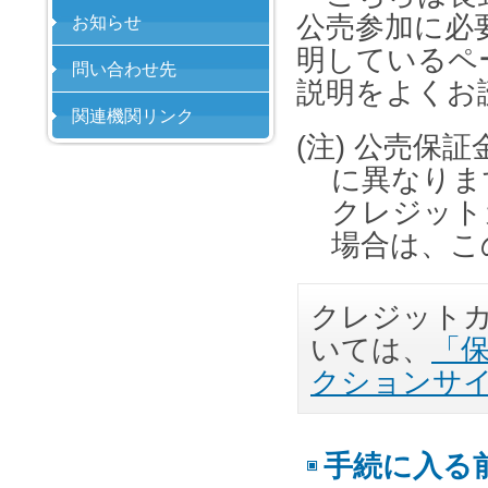
公売参加に必
お知らせ
明しているペ
問い合わせ先
説明をよくお
関連機関リンク
(注) 公売保
に異なりま
クレジット
場合は、こ
クレジット
いては、
「保
クションサ
手続に入る